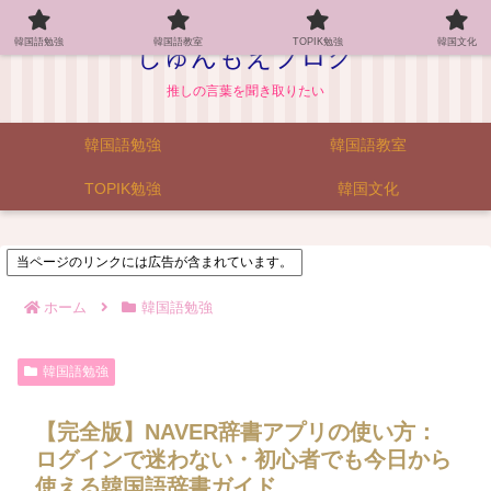
韓国語勉強
韓国語教室
TOPIK勉強
韓国文化
じゅんもえブログ
推しの言葉を聞き取りたい
韓国語勉強
韓国語教室
TOPIK勉強
韓国文化
当ページのリンクには広告が含まれています。
ホーム
韓国語勉強
韓国語勉強
【完全版】NAVER辞書アプリの使い方：
ログインで迷わない・初心者でも今日から
使える韓国語辞書ガイド