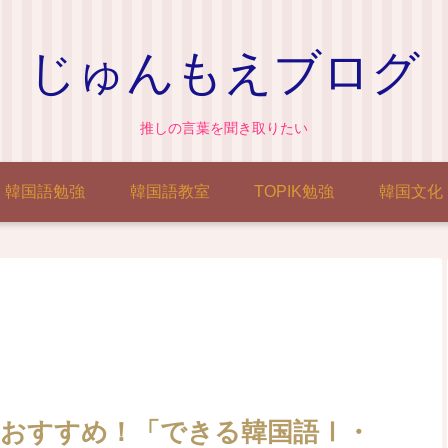
じゅんもえブログ
推しの言葉を聞き取りたい
韓国語勉強
韓国語教室
TOPIK勉強
韓国文化
格におすすめ！「できる韓国語Ⅰ・